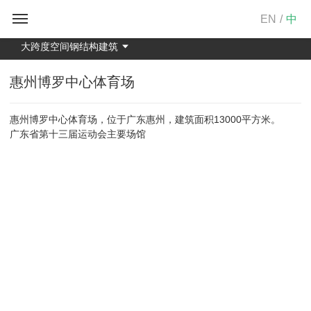
EN
/
中
大跨度空间钢结构建筑
惠州博罗中心体育场
惠州博罗中心体育场，位于广东惠州，建筑面积13000平方米。
广东省第十三届运动会主要场馆