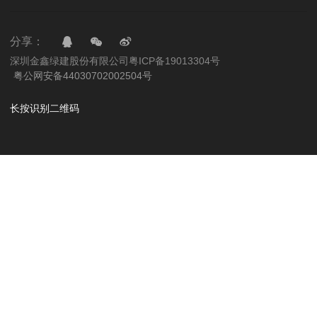
分享：
深圳金鑫绿建股份有限公司
粤ICP备19013304号
粤公网安备44030702002504号
长按识别二维码